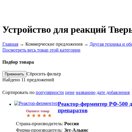
Устройство для реакций Твер
Главная
→
Коммерческие предложения
→
Другая техника и об
Посмотреть весь товар этой категории
Подбор товара
Сбросить фильтр
Найдено
11
предложений
Сортировать по
популярности
цене
названию
дате добавления
Реактор-ферментер РФ-500 
препаратов
Оцените товар
Страна-производитель:
Россия
Фирма-производитель:
Зет-Альянс