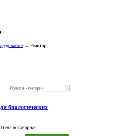
ь
орудование
→
Реактор
для биологических
Цена договорная