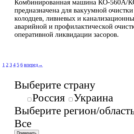
Комбинированная машина КО-560А/К
предназначена для вакуумной очистки
колодцев, ливневых и канализационных
аварийной и профилактической очистк
оперативной ликвидации засоров.
1
2
3
4
5
6
вперед→
Выберите страну
Россия
Украина
Выберите регион/област
Все