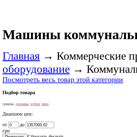
Машины коммунальн
Главная
→
Коммерческие п
оборудование
→
Коммуналь
Посмотреть весь товар этой категории
Подбор товара
гривны
доллары
рубли
евро
Диапазон цен:
от
до
грн
Сбросить фильтр