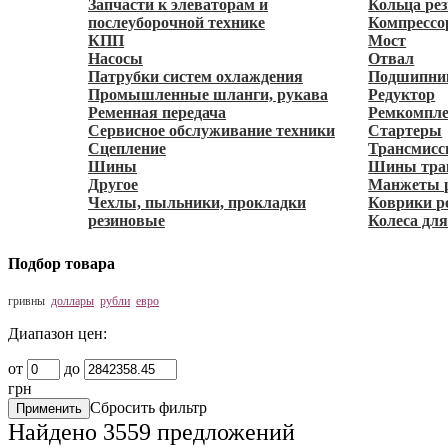
Запчасти к элеваторам и
Кольца ре
послеуборочной технике
Компрессо
КПП
Мост
Насосы
Отвал
Патрубки систем охлаждения
Подшипни
Промышленные шланги, рукава
Редуктор
Ременная передача
Ремкомпл
Сервисное обслуживание техники
Стартеры
Сцепление
Трансмисс
Шины
Шины тра
Другое
Манжеты 
Чехлы, пыльники, прокладки
Коврики р
резиновые
Колеса для
Подбор товара
гривны
доллары
рубли
евро
Диапазон цен:
от
до
грн
Сбросить фильтр
Найдено
3559
предложений