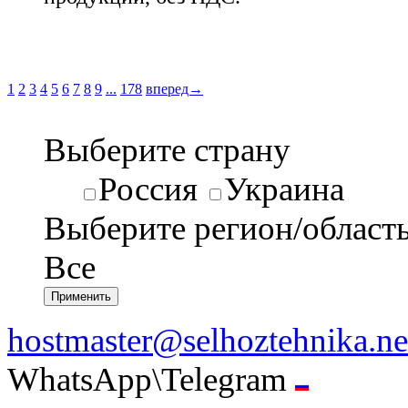
1
2
3
4
5
6
7
8
9
...
178
вперед→
Выберите страну
Россия
Украина
Выберите регион/област
Все
hostmaster@selhoztehnika.ne
WhatsApp\Telegram