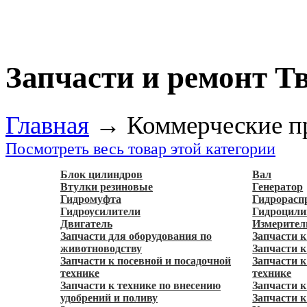
Запчасти и ремонт Т
Главная
→
Коммерческие п
Посмотреть весь товар этой категории
Блок цилиндров
Вал
Втулки резиновые
Генератор
Гидромуфта
Гидрорасп
Гидроусилители
Гидроцил
Двигатель
Измерител
Запчасти для оборудования по
Запчасти 
животноводству
Запчасти к
Запчасти к посевной и посадочной
Запчасти 
технике
технике
Запчасти к технике по внесению
Запчасти 
удобрений и поливу
Запчасти к