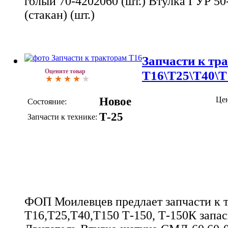
голый 70-4202060 (шт.) Втулка ГУР 5
(стакан) (шт.)
Запчасти к тр
Оцените товар
Т16\Т25\Т40\Т
Новое
Цен
Состояние:
Т-25
Запчасти к технике:
ФОП Моилевцев предлает запчасти к 
Т16,Т25,Т40,Т150 Т-150, Т-150К запас