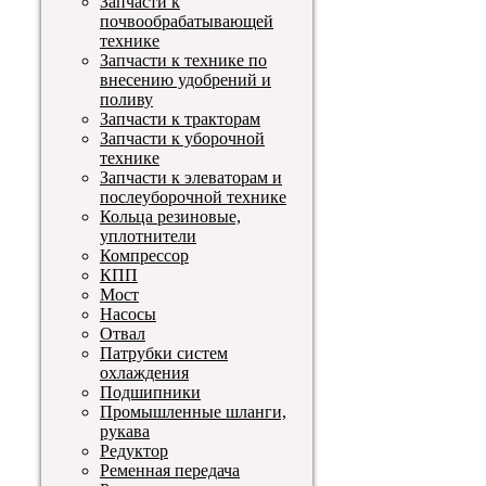
Запчасти к
почвообрабатывающей
технике
Запчасти к технике по
внесению удобрений и
поливу
Запчасти к тракторам
Запчасти к уборочной
технике
Запчасти к элеваторам и
послеуборочной технике
Кольца резиновые,
уплотнители
Компрессор
КПП
Мост
Насосы
Отвал
Патрубки систем
охлаждения
Подшипники
Промышленные шланги,
рукава
Редуктор
Ременная передача