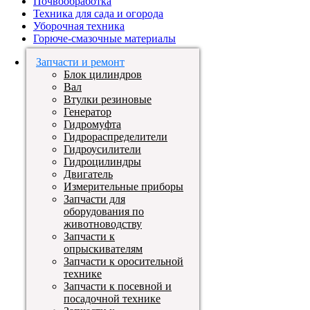
Почвообработка
Техника для сада и огорода
Уборочная техника
Горюче-смазочные материалы
Запчасти и ремонт
Блок цилиндров
Вал
Втулки резиновые
Генератор
Гидромуфта
Гидрораспределители
Гидроусилители
Гидроцилиндры
Двигатель
Измерительные приборы
Запчасти для
оборудования по
животноводству
Запчасти к
опрыскивателям
Запчасти к оросительной
технике
Запчасти к посевной и
посадочной технике