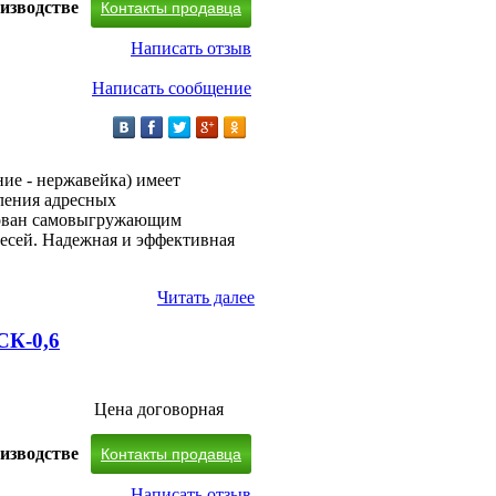
изводстве
Контакты продавца
Написать отзыв
Написать сообщение
ие - нержавейка) имеет
ления адресных
дован самовыгружающим
есей. Надежная и эффективная
Читать далее
СК-0,6
Цена договорная
изводстве
Контакты продавца
Написать отзыв