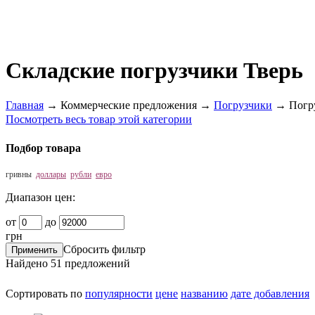
Складские погрузчики Тверь
Главная
→
Коммерческие предложения
→
Погрузчики
→
Погр
Посмотреть весь товар этой категории
Подбор товара
гривны
доллары
рубли
евро
Диапазон цен:
от
до
грн
Сбросить фильтр
Найдено
51
предложений
Сортировать по
популярности
цене
названию
дате добавления