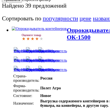
Найдено
39
предложений
Сортировать по
популярности
цене
назва
Опрокидывател
Оцените товар
ОК-1500
Страна-
Россия
производитель:
Фирма-
Полет Агро
производитель:
Состояние:
Новое
Выгрузка содержимого контейнеров в
Назначение:
бункера, на конвейеры, в другую тару.