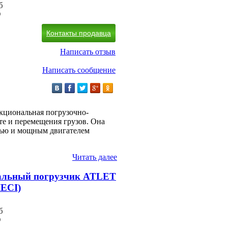
б
)
Контакты продавца
Написать отзыв
Написать сообщение
кциональная погрузочно-
те и перемещения грузов. Она
тью и мощным двигателем
Читать далее
тальный погрузчик ATLET
IECI)
б
)