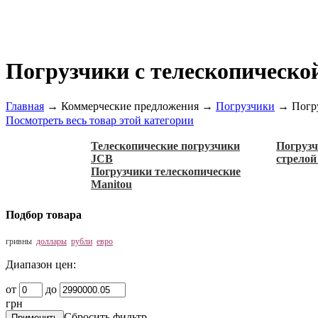
Погрузчики с телескопическо
Главная
→
Коммерческие предложения
→
Погрузчики
→
Погр
Посмотреть весь товар этой категории
Телескопические погрузчики
Погрузч
JCB
стрелой
Погрузчики телескопические
Manitou
Подбор товара
гривны
доллары
рубли
евро
Диапазон цен:
от
до
грн
Сбросить фильтр