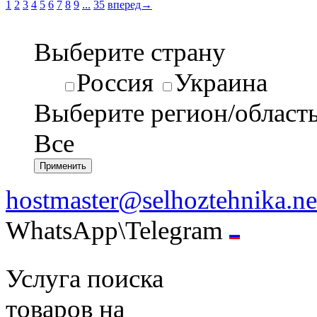
1
2
3
4
5
6
7
8
9
...
35
вперед→
Выберите страну
Россия
Украина
Выберите регион/област
Все
hostmaster@selhoztehnika.ne
WhatsApp\Telegram
Услуга поиска
товаров на