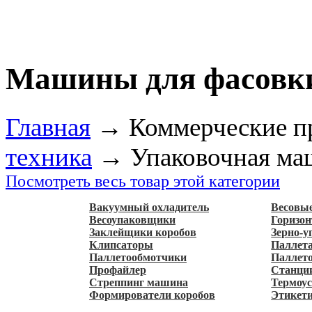
Машины для фасовк
Главная
→
Коммерческие п
техника
→
Упаковочная ма
Посмотреть весь товар этой категории
Вакуумный охладитель
Весовые
Весоупаковщики
Горизо
Заклейщики коробов
Зерно-
Клипсаторы
Паллет
Паллетообмотчики
Паллет
Профайлер
Станци
Cтреппинг машина
Термоус
Формирователи коробов
Этикет