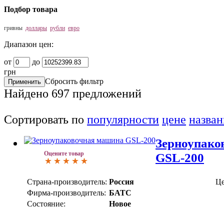
Подбор товара
гривны
доллары
рубли
евро
Диапазон цен:
от
до
грн
Сбросить фильтр
Найдено
697
предложений
Сортировать по
популярности
цене
назва
Зерноупако
Оцените товар
GSL-200
Страна-производитель:
Россия
Це
Фирма-производитель:
БАТС
Состояние:
Новое