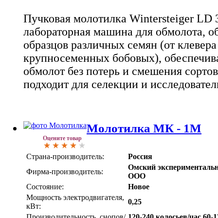
Пучковая молотилка Wintersteiger LD 
лабораторная машина для обмолота, о
образцов различных семян (от клевера 
крупносеменных бобовых), обеспечи
обмолот без потерь и смешения сортов
подходит для селекции и исследовател
Молотилка МК - 1М
Оцените товар
Страна-производитель:
Россия
Омский экспериментальн
Фирма-производитель:
ООО
Состояние:
Новое
Мощность электродвигателя,
0,25
кВт:
Производительность, снопов/
120-240 колосьев/час 60-1