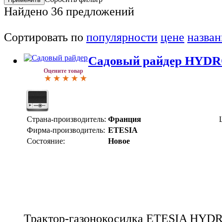
Найдено
36
предложений
Сортировать по
популярности
цене
назва
Садовый райдер HYD
Оцените товар
Страна-производитель:
Франция
Фирма-производитель:
ETESIA
Состояние:
Новое
Трактор-газонокосилка ETESIA HYD