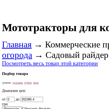
Мототракторы для к
Главная
→
Коммерческие п
огорода
→
Садовый райдер
Посмотреть весь товар этой категории
Подбор товара
гривны
доллары
рубли
евро
Диапазон цен:
от
до
грн
Сбросить фильтр