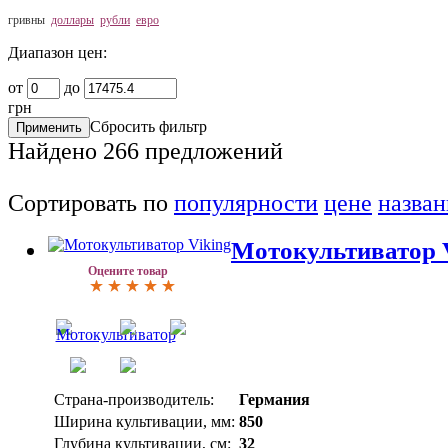
гривны
доллары
рубли
евро
Диапазон цен:
от
до
грн
Сбросить фильтр
Найдено
266
предложений
Сортировать по
популярности
цене
назва
Мотокультиватор V
Оцените товар
Страна-производитель:
Германия
Ширина культивации, мм:
850
Глубина культивации, см:
32