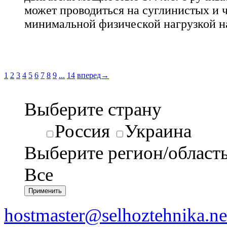
может проводиться на суглинистых и 
минимальной физической нагрузкой на
1
2
3
4
5
6
7
8
9
...
14
вперед→
Выберите страну
Россия
Украина
Выберите регион/област
Все
hostmaster@selhoztehnika.ne