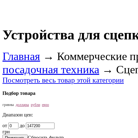
Устройства для сцеп
Главная
→
Коммерческие п
посадочная техника
→
Сце
Посмотреть весь товар этой категории
Подбор товара
гривны
доллары
рубли
евро
Диапазон цен:
от
до
грн
Сбросить фильтр