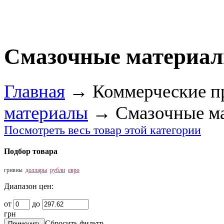
Смазочные материал
Главная
→
Коммерческие п
материалы
→
Смазочные м
Посмотреть весь товар этой категории
Подбор товара
гривны
доллары
рубли
евро
Диапазон цен:
от
до
грн
Сбросить фильтр