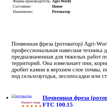
Фирма-производитель:
Agri-World
Состояние:
Новое
Назначение:
Ротоватор
Почвенная фреза (ротоватор) Agri-Worl
профессиональная навесная техника д
предназначенная для тяжелых работ п
территорий. Она измельчает пни, корн
дробит камни в верхнем слое почвы, п
под сельхозугодья, лесопосадки или с
Почвенная фреза (ротов
Оцените товар
FTC 100.15