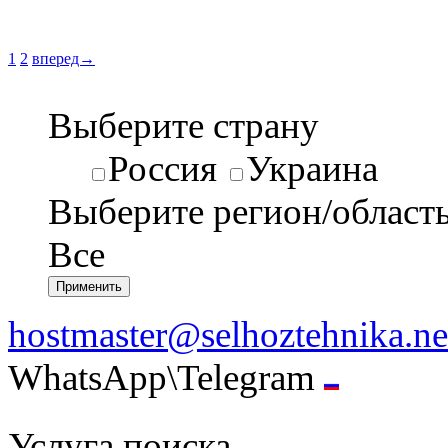
1
2
вперед→
Выберите страну
Россия
Украина
Выберите регион/област
Все
hostmaster@selhoztehnika.ne
WhatsApp\Telegram
Услуга поиска