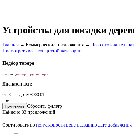
Устройства для посадки дерев
Главная
→
Коммерческие предложения
→
Лесозаготовительная
Посмотреть весь товар этой категории
Подбор товара
гривны
доллары
рубли
евро
Диапазон цен:
от
до
грн
Сбросить фильтр
Найдено
33
предложений
Сортировать по
популярности
цене
названию
дате добавления