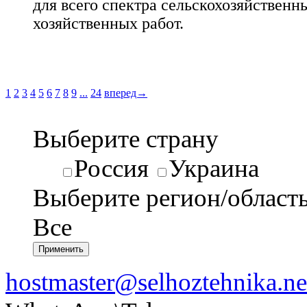
для всего спектра сельскохозяйственн
хозяйственных работ.
1
2
3
4
5
6
7
8
9
...
24
вперед→
Выберите страну
Россия
Украина
Выберите регион/област
Все
hostmaster@selhoztehnika.ne