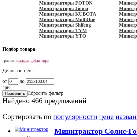
Минитракторы FOTON
Минитр
Минитракторы Jinma
Минитра
Минитракторы KUBOTA
Минитр
Минитракторы MultiOne
Минитр
Минитракторы Shifeng
Минитра
Минитракторы TYM
Минит
Минитракторы YTO
Минитр
Подбор товара
гривны
доллары
рубли
евро
Диапазон цен:
от
до
грн
Сбросить фильтр
Найдено
466
предложений
Сортировать по
популярности
цене
назва
Минитрактор Солис-Го