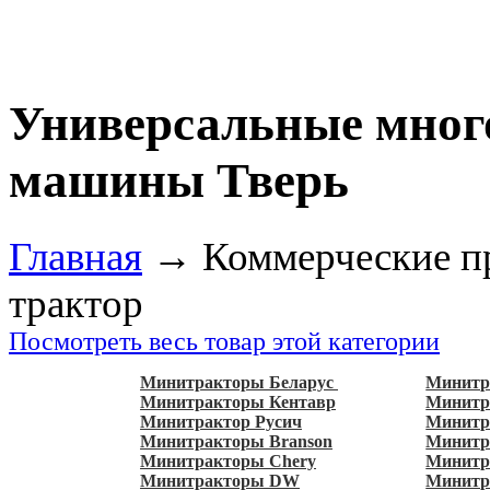
Универсальные мног
машины Тверь
Главная
→
Коммерческие п
трактор
Посмотреть весь товар этой категории
Минитракторы Беларус
Минитр
Минитракторы Кентавр
Минитр
Минитрактор Русич
Минитр
Минитракторы Branson
Минит
Минитракторы Chery
Минитр
Минитракторы DW
Минитр